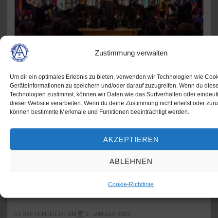
Zustimmung verwalten
Am 23.11.2024 strömten die Besucher in den Großen
Um dir ein optimales Erlebnis zu bieten, verwenden wir Technologien wie Coo
Geräteinformationen zu speichern und/oder darauf zuzugreifen. Wenn du dies
Saal des Herbert-Schweitzer-Hauses
Technologien zustimmst, können wir Daten wie das Surfverhalten oder eindeuti
Begegnungsstätte Grötzingen, um gemeinsam mit dem
dieser Website verarbeiten. Wenn du deine Zustimmung nicht erteilst oder zurü
können bestimmte Merkmale und Funktionen beeinträchtigt werden.
Orchester der Akkordeonfreunde Grötzingen gemäß
des Konzerttitels „Weltenbummler – eine musikalische
AKZEPTIEREN
Reise mit dem Akkordeon“ auf Reisen zu
gehen. Nachdem sich alle bei einem …
ABLEHNEN
Grötzinger
Cookie-Richtlinie
Weiterlesen »
Publikum
bummelte
mit
VERÖFFENTLICHT AM
2. JANUAR 2025
den