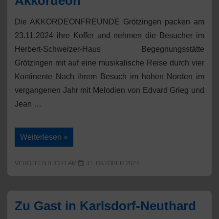
Akkordeon“
Die AKKORDEONFREUNDE Grötzingen packen am
23.11.2024 ihre Koffer und nehmen die Besucher im
Herbert-Schweizer-Haus Begegnungsstätte
Grötzingen mit auf eine musikalische Reise durch vier
Kontinente Nach ihrem Besuch im hohen Norden im
vergangenen Jahr mit Melodien von Edvard Grieg und
Jean …
„Weltenbummler
Weiterlesen »
–
eine
musikalische
VERÖFFENTLICHT AM
31. OKTOBER 2024
Reise
mit
dem
Akkordeon“
Zu Gast in Karlsdorf-Neuthard