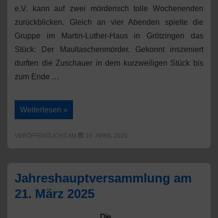
e.V. kann auf zwei mörderisch tolle Wochenenden
zurückblicken. Gleich an vier Abenden spielte die
Gruppe im Martin-Luther-Haus in Grötzingen das
Stück: Der Maultaschenmörder. Gekonnt inszeniert
durften die Zuschauer in dem kurzweiligen Stück bis
zum Ende …
Theaterstück
Weiterlesen »
war
ein
voller
VERÖFFENTLICHT AM
16. APRIL 2025
Erfolg
Jahreshauptversammlung am
21. März 2025