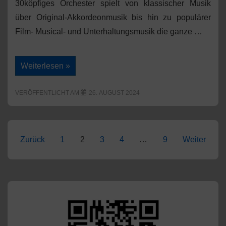
30köpfiges Orchester spielt von klassischer Musik
über Original-Akkordeonmusik bis hin zu populärer
Film- Musical- und Unterhaltungsmusik die ganze …
Verstärkung
Weiterlesen »
gesucht
bei
den
VERÖFFENTLICHT AM
26. AUGUST 2024
Akkordeonfreunden
Seitennummerierung
Zurück
1
2
3
4
…
9
Weiter
der
Beiträge