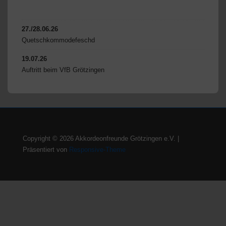
27./28.06.26
Quetschkommodefeschd
19.07.26
Auftritt beim VfB Grötzingen
Copyright © 2026
Akkordeonfreunde Grötzingen e.V.
|
Präsentiert von
Responsive-Theme