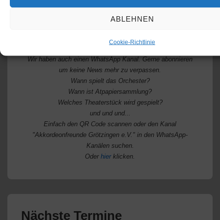
ABLEHNEN
Cookie-Richtlinie
Wir haben auch einen WhatsApp Kanal. Gerne abonnieren
um keine News mehr zu verpassen.
Wann spielt das Orchester?
Wann ist Atpapiersammlung?
Welches Theaterstück wird gespielt?
und und und...
Einfach den QR Code scannen oder den Kanal
"Akkordeonfreunde Grötzingen e.V." in den WhatsApp-
Kanälen suchen.
Oder
hier
klicken.
Nächste Termine