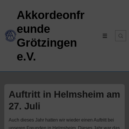
↓
Akkordeonfr
Zum
Inhalt
eunde
MENÜ
Grötzingen
e.V.
Auftritt in Helmsheim am
27. Juli
Auch dieses Jahr hatten wir wieder einen Auftritt bei
unseren Freunden in Helmsheim. Dieses Jahr war das