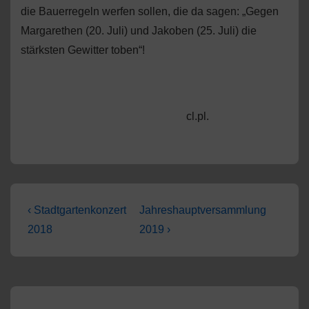
die Bauerregeln werfen sollen, die da sagen: „Gegen
Margarethen (20. Juli) und Jakoben (25. Juli) die
stärksten Gewitter toben“!
cl.pl.
Beitragsnavigation
Vorheriger
Nächster
‹ Stadtgartenkonzert
Jahreshauptversammlung
Beitrag
Beitrag
2018
2019 ›
ist
ist