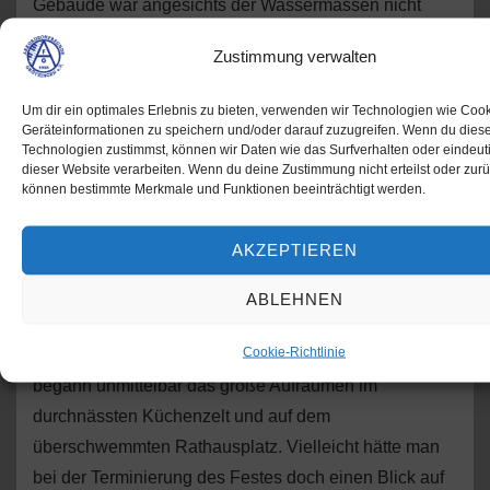
Gebäude war angesichts der Wassermassen nicht
mehr zu denken, und so spielten die Berghausener
Zustimmung verwalten
quasi „unplugged“ für das unter den Schirmen
ausharrende Publikum, von diesem lautstark und mit
Um dir ein optimales Erlebnis zu bieten, verwenden wir Technologien wie Coo
standing ovations gefeiert! Unwillkürlich drängte sich
Geräteinformationen zu speichern und/oder darauf zuzugreifen. Wenn du dies
Technologien zustimmst, können wir Daten wie das Surfverhalten oder eindeuti
hier der Vergleich mit dem unbeirrt musizierenden
dieser Website verarbeiten. Wenn du deine Zustimmung nicht erteilst oder zurü
Salonorchester beim Untergang der Titanic auf!!
können bestimmte Merkmale und Funktionen beeinträchtigt werden.
AKZEPTIEREN
Eine Stunde nach dem Debakel schien kurzzeitig
wieder die Sonne… Dennoch war das Fest gelaufen;
ABLEHNEN
der Auftritt der Spotlight Danceband fiel ebenfalls dem
Cookie-Richtlinie
Unwetter zum Opfer. Für die Vereinsmannschaft
begann unmittelbar das große Aufräumen im
durchnässten Küchenzelt und auf dem
überschwemmten Rathausplatz. Vielleicht hätte man
bei der Terminierung des Festes doch einen Blick auf