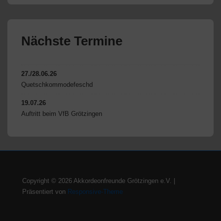
Nächste Termine
27./28.06.26
Quetschkommodefeschd
19.07.26
Auftritt beim VfB Grötzingen
Copyright © 2026
Akkordeonfreunde Grötzingen e.V.
|
Präsentiert von
Responsive-Theme